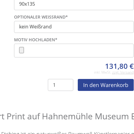
OPTIONALER WEISSRAND
*
MOTIV HOCHLADEN
*
131,80
€
inkl. MwSt.
zzgl. Versand
rt Print auf Hahnemühle Museum 
hing ist ein naturweißes Baumwoll-Künstlerpapier mit 