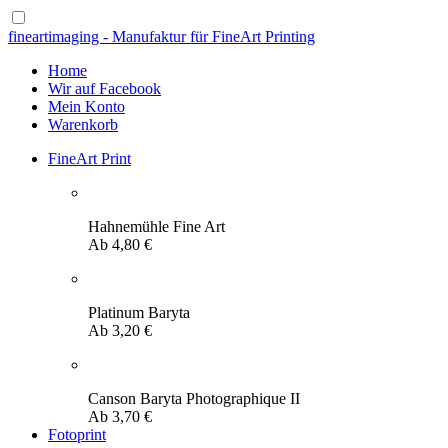
fineartimaging - Manufaktur für FineArt Printing
Home
Wir auf Facebook
Mein Konto
Warenkorb
FineArt Print
Hahnemühle Fine Art
Ab
4,80
€
Platinum Baryta
Ab
3,20
€
Canson Baryta Photographique II
Ab
3,70
€
Fotoprint