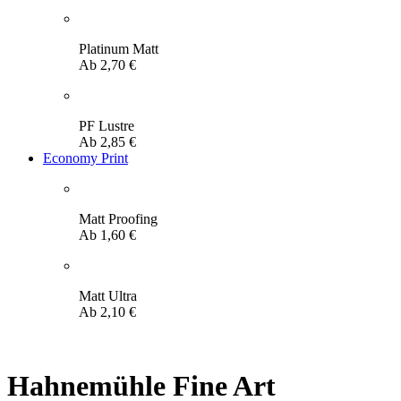
Platinum Matt
Ab
2,70
€
PF Lustre
Ab
2,85
€
Economy Print
Matt Proofing
Ab
1,60
€
Matt Ultra
Ab
2,10
€
Hahnemühle Fine Art