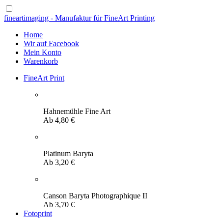
fineartimaging - Manufaktur für FineArt Printing
Home
Wir auf Facebook
Mein Konto
Warenkorb
FineArt Print
Hahnemühle Fine Art
Ab
4,80
€
Platinum Baryta
Ab
3,20
€
Canson Baryta Photographique II
Ab
3,70
€
Fotoprint