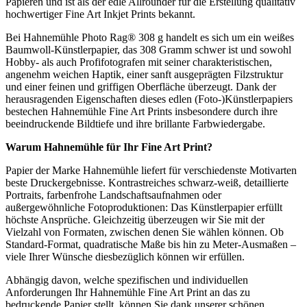
Papieren und ist als der edle Allrounder für die Erstellung qualitativ
hochwertiger Fine Art Inkjet Prints bekannt.
Bei Hahnemühle Photo Rag® 308 g handelt es sich um ein weißes
Baumwoll-Künstlerpapier, das 308 Gramm schwer ist und sowohl
Hobby- als auch Profifotografen mit seiner charakteristischen,
angenehm weichen Haptik, einer sanft ausgeprägten Filzstruktur
und einer feinen und griffigen Oberfläche überzeugt. Dank der
herausragenden Eigenschaften dieses edlen (Foto-)Künstlerpapiers
bestechen Hahnemühle Fine Art Prints insbesondere durch ihre
beeindruckende Bildtiefe und ihre brillante Farbwiedergabe.
Warum
Hahnemühle
für Ihr
Fine Art Print
?
Papier der Marke Hahnemühle liefert für verschiedenste Motivarten
beste Druckergebnisse. Kontrastreiches schwarz-weiß, detaillierte
Portraits, farbenfrohe Landschaftsaufnahmen oder
außergewöhnliche Fotoproduktionen: Das Künstlerpapier erfüllt
höchste Ansprüche. Gleichzeitig überzeugen wir Sie mit der
Vielzahl von Formaten, zwischen denen Sie wählen können. Ob
Standard-Format, quadratische Maße bis hin zu Meter-Ausmaßen –
viele Ihrer Wünsche diesbezüglich können wir erfüllen.
Abhängig davon, welche spezifischen und individuellen
Anforderungen Ihr Hahnemühle Fine Art Print an das zu
bedruckende Papier stellt, können Sie dank unserer schönen