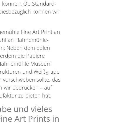
en können. Ob Standard-
diesbezüglich können wir
emühle Fine Art Print an
wahl an Hahnemühle-
len: Neben dem edlen
ßerdem die Papiere
d Hahnemühle Museum
Strukturen und Weißgrade
r vorschweben sollte, das
nn wir bedrucken – auf
faktur zu bieten hat.
abe und vieles
e Art Prints in