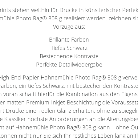
nts stehen weithin für Drucke in künstlerischer Perfekti
emühle Photo Rag® 308 g realisiert werden, zeichnen si
Vorzüge aus:
Brillante Farben
Tiefes Schwarz
Bestechende Kontraste
Perfekte Detailwiedergabe
s High-End-Papier Hahnemühle Photo Rag® 308 g verwe
 Farben, ein tiefes Schwarz, mit bestechenden Kontrast
en voran schafft hierfür die Kombination aus den Eigen
der matten Premium-Inkjet-Beschichtung die Vorausset
Art Drucke einen edlen Glanz erhalten, ohne zu spiegel
eie Klassiker höchste Anforderungen an die Alterungsbes
nt auf Hahnemühle Photo Rag® 308 g kann – ohne Qual
können nicht nur Sie sich Ihr restliches Leben lang an I