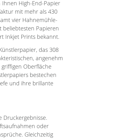
n Ihnen High-End-Papier
aktur mit mehr als 430
esamt vier Hahnemühle-
it beliebtesten Papieren
rt Inkjet Prints bekannt.
ünstlerpapier, das 308
akteristischen, angenehm
 griffigen Oberfläche
stlerpapiers bestechen
fe und ihre brillante
e Druckergebnisse.
haftsaufnahmen oder
sprüche. Gleichzeitig