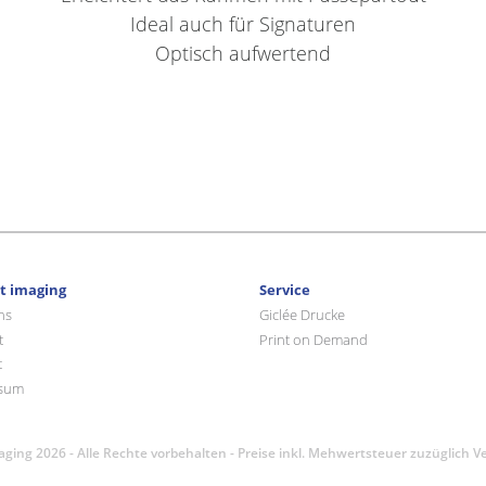
Ideal auch für Signaturen
Optisch aufwertend
rt imaging
Service
ns
Giclée Drucke
t
Print on Demand
t
sum
maging 2026 - Alle Rechte vorbehalten - Preise inkl. Mehwertsteuer zuzüglich 