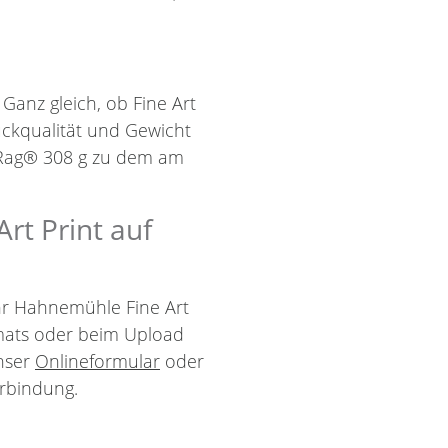
 Ganz gleich, ob Fine Art
uckqualität und Gewicht
 Rag® 308 g zu dem am
rt Print auf
Ihr Hahnemühle Fine Art
mats oder beim Upload
unser
Onlineformular
oder
rbindung.