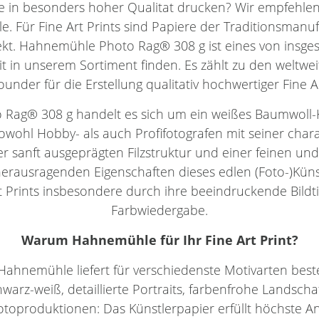
e in besonders hoher Qualitat drucken? Wir empfehle
 Für Fine Art Prints sind Papiere der Traditionsmanuf
ekt. Hahnemühle Photo Rag® 308 g ist eines von insg
it in unserem Sortiment finden. Es zählt zu den weltwe
rounder für die Erstellung qualitativ hochwertiger Fine A
Rag® 308 g handelt es sich um ein weißes Baumwoll-K
wohl Hobby- als auch Profifotografen mit seiner char
r sanft ausgeprägten Filzstruktur und einer feinen und
erausragenden Eigenschaften dieses edlen (Foto-)Kün
Prints insbesondere durch ihre beeindruckende Bildtie
Farbwiedergabe.
Warum
Hahnemühle
für Ihr
Fine Art Print
?
Hahnemühle liefert für verschiedenste Motivarten best
hwarz-weiß, detaillierte Portraits, farbenfrohe Landsc
oproduktionen: Das Künstlerpapier erfüllt höchste An