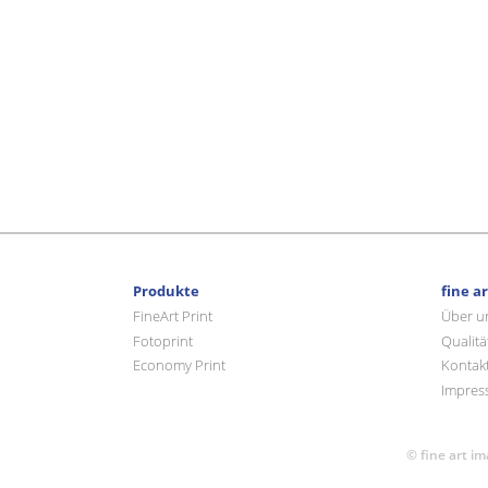
Produkte
fine a
FineArt Print
Über u
Fotoprint
Qualitä
Economy Print
Kontak
Impres
© fine art i