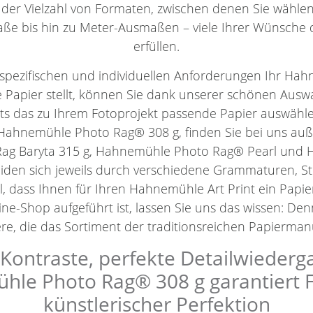
 der Vielzahl von Formaten, zwischen denen Sie wähl
ße bis hin zu Meter-Ausmaßen – viele Ihrer Wünsche 
erfüllen.
spezifischen und individuellen Anforderungen Ihr Hahn
 Papier stellt, können Sie dank unserer schönen Aus
ets das zu Ihrem Fotoprojekt passende Papier auswäh
Hahnemühle Photo Rag® 308 g, finden Sie bei uns au
ag Baryta 315 g, Hahnemühle Photo Rag® Pearl un
eiden sich jeweils durch verschiedene Grammaturen, 
l, dass Ihnen für Ihren Hahnemühle Art Print ein Papie
ne-Shop aufgeführt ist, lassen Sie uns das wissen: De
e, die das Sortiment der traditionsreichen Papiermanu
ontraste, perfekte Detailwiederg
le Photo Rag® 308 g garantiert Fin
künstlerischer Perfektion