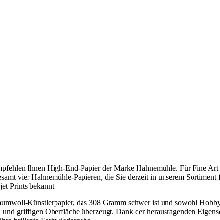
mpfehlen Ihnen High-End-Papier der Marke Hahnemühle. Für Fine Art Pr
mt vier Hahnemühle-Papieren, die Sie derzeit in unserem Sortiment fin
jet Prints bekannt.
mwoll-Künstlerpapier, das 308 Gramm schwer ist und sowohl Hobby- al
nen und griffigen Oberfläche überzeugt. Dank der herausragenden Eigen