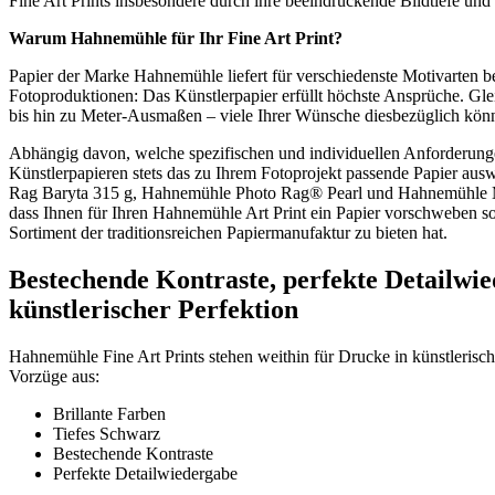
Fine Art Prints insbesondere durch ihre beeindruckende Bildtiefe und 
Warum
Hahnemühle
für Ihr
Fine Art Print
?
Papier der Marke Hahnemühle liefert für verschiedenste Motivarten b
Fotoproduktionen: Das Künstlerpapier erfüllt höchste Ansprüche. Gl
bis hin zu Meter-Ausmaßen – viele Ihrer Wünsche diesbezüglich könn
Abhängig davon, welche spezifischen und individuellen Anforderung
Künstlerpapieren stets das zu Ihrem Fotoprojekt passende Papier a
Rag Baryta 315 g, Hahnemühle Photo Rag® Pearl und Hahnemühle Mus
dass Ihnen für Ihren Hahnemühle Art Print ein Papier vorschweben so
Sortiment der traditionsreichen Papiermanufaktur zu bieten hat.
Bestechende Kontraste, perfekte Detailwi
künstlerischer Perfektion
Hahnemühle Fine Art Prints stehen weithin für Drucke in künstlerisch
Vorzüge aus:
Brillante Farben
Tiefes Schwarz
Bestechende Kontraste
Perfekte Detailwiedergabe