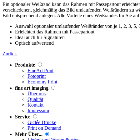
Ein optionaler Weißrand kann das Rahmen mit Passepartout erleichtern
verschiedenen, gleichmäßig das Bild umlaufenden Weißrändern zu wäh
Bild entsprechend anlegen. Alle Vorteile eines Weißrandes für Sie auf
Auswahl optionaler umlaufender Weißränder von je 1, 2, 3, 5, 
Erleichtert das Rahmen mit Passepartout
Ideal auch für Signaturen
Optisch aufwertend
Zurück
Produkte
FineArt Print
Fotoprint
Economy Print
fine art imaging
Über uns
Qualität
Kontakt
Impressum
Service
Giclée Drucke
Print on Demand
Mehr Über...
Liefer- und Versandkosten