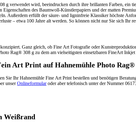
g verwendet wird, beeindrucken durch ihre brillanten Farben, ein tie
den Eigenschaften des Baumwoll-Künstlerpapiers und der matten Premi
geln. Außerdem erfüllt der säure- und ligninfreie Klassiker höchste An
ste – etwa 100 Jahre alt werden. So können nicht nur Sie sich Ihr res
 konzipiert. Ganz gleich, ob Fine Art Fotografie oder Kunstreproduktio
oto Rag® 308 g zu dem am vielseitigsten einsetzbaren FineArt Inkjet 
ein Art Print auf Hahnemühle Photo Rag® 
ten Sie Ihr Hahnemühle Fine Art Print bestellen und benötigen Beratu
ber unser
Onlineformular
oder aber telefonisch unter der Nummer 0617
em Weißrand