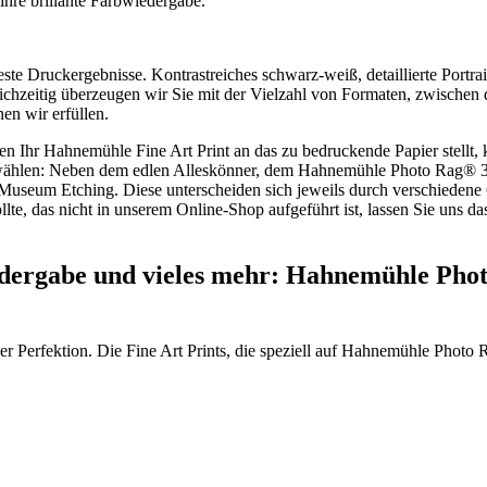
ihre brillante Farbwiedergabe.
este Druckergebnisse. Kontrastreiches schwarz-weiß, detaillierte Port
eichzeitig überzeugen wir Sie mit der Vielzahl von Formaten, zwisch
en wir erfüllen.
en Ihr Hahnemühle Fine Art Print an das zu bedruckende Papier stell
uswählen: Neben dem edlen Alleskönner, dem Hahnemühle Photo Rag® 3
eum Etching. Diese unterscheiden sich jeweils durch verschiedene G
llte, das nicht in unserem Online-Shop aufgeführt ist, lassen Sie uns
edergabe und vieles mehr: Hahnemühle Photo
er Perfektion. Die Fine Art Prints, die speziell auf Hahnemühle Photo 