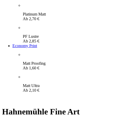
Platinum Matt
Ab
2,70
€
PF Lustre
Ab
2,85
€
Economy Print
Matt Proofing
Ab
1,60
€
Matt Ultra
Ab
2,10
€
Hahnemühle Fine Art