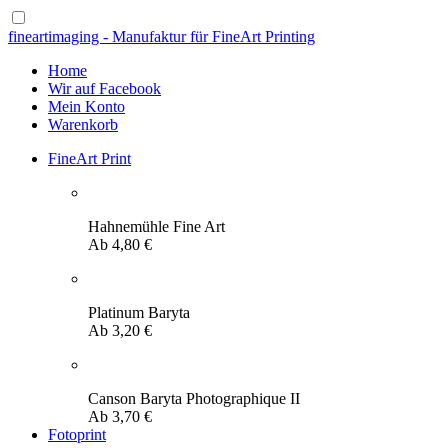
fineartimaging - Manufaktur für FineArt Printing
Home
Wir auf Facebook
Mein Konto
Warenkorb
FineArt Print
Hahnemühle Fine Art
Ab
4,80
€
Platinum Baryta
Ab
3,20
€
Canson Baryta Photographique II
Ab
3,70
€
Fotoprint