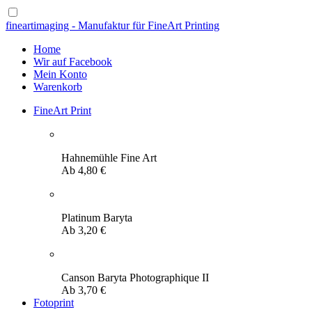
fineartimaging - Manufaktur für FineArt Printing
Home
Wir auf Facebook
Mein Konto
Warenkorb
FineArt Print
Hahnemühle Fine Art
Ab
4,80
€
Platinum Baryta
Ab
3,20
€
Canson Baryta Photographique II
Ab
3,70
€
Fotoprint