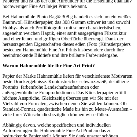
Papieren und ist als der edle Allrounder für die Erstellung qualitativ
hochwertiger Fine Art Inkjet Prints bekannt.
Bei Hahnemühle Photo Rag® 308 g handelt es sich um ein weißes
Baumwoll-Künstlerpapier, das 308 Gramm schwer ist und sowohl
Hobby- als auch Profifotografen mit seiner charakteristischen,
angenehm weichen Haptik, einer sanft ausgeprägten Filzstruktur
und einer feinen und griffigen Oberfläche überzeugt. Dank der
herausragenden Eigenschaften dieses edlen (Foto-)Künstlerpapiers
bestechen Hahnemühle Fine Art Prints insbesondere durch ihre
beeindruckende Bildtiefe und ihre brillante Farbwiedergabe.
Warum
Hahnemühle
für Ihr
Fine Art Print
?
Papier der Marke Hahnemühle liefert für verschiedenste Motivarten
beste Druckergebnisse. Kontrastreiches schwarz-weiß, detaillierte
Portraits, farbenfrohe Landschaftsaufnahmen oder
außergewöhnliche Fotoproduktionen: Das Künstlerpapier erfüllt
höchste Ansprüche. Gleichzeitig überzeugen wir Sie mit der
Vielzahl von Formaten, zwischen denen Sie wählen können. Ob
Standard-Format, quadratische Maße bis hin zu Meter-Ausmaßen –
viele Ihrer Wünsche diesbezüglich können wir erfüllen.
Abhängig davon, welche spezifischen und individuellen
Anforderungen Ihr Hahnemühle Fine Art Print an das zu
bedruckende Papier stellt, können Sie dank unserer schönen