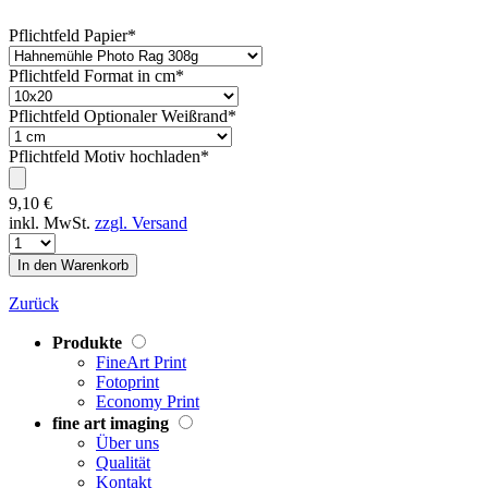
Pflichtfeld
Papier
*
Pflichtfeld
Format in cm
*
Pflichtfeld
Optionaler Weißrand
*
Pflichtfeld
Motiv hochladen
*
9,10
€
inkl. MwSt.
zzgl. Versand
Zurück
Produkte
FineArt Print
Fotoprint
Economy Print
fine art imaging
Über uns
Qualität
Kontakt