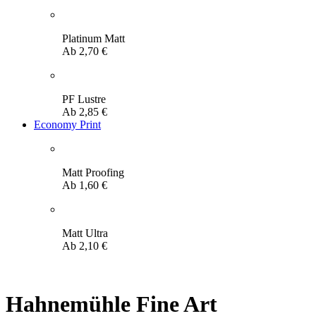
Platinum Matt
Ab
2,70
€
PF Lustre
Ab
2,85
€
Economy Print
Matt Proofing
Ab
1,60
€
Matt Ultra
Ab
2,10
€
Hahnemühle Fine Art