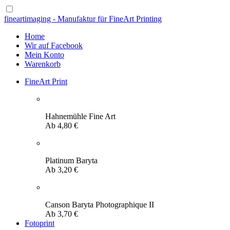
fineartimaging - Manufaktur für FineArt Printing
Home
Wir auf Facebook
Mein Konto
Warenkorb
FineArt Print
Hahnemühle Fine Art
Ab
4,80
€
Platinum Baryta
Ab
3,20
€
Canson Baryta Photographique II
Ab
3,70
€
Fotoprint