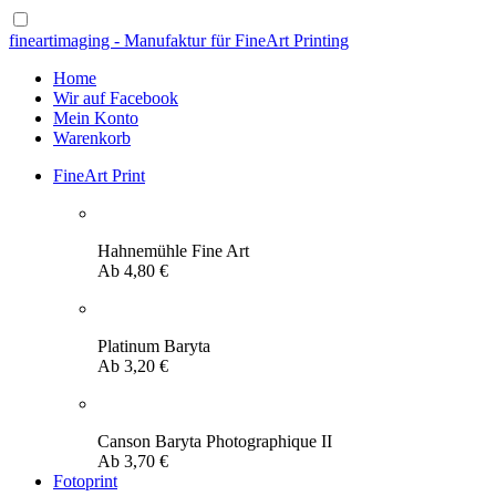
fineartimaging - Manufaktur für FineArt Printing
Home
Wir auf Facebook
Mein Konto
Warenkorb
FineArt Print
Hahnemühle Fine Art
Ab
4,80
€
Platinum Baryta
Ab
3,20
€
Canson Baryta Photographique II
Ab
3,70
€
Fotoprint