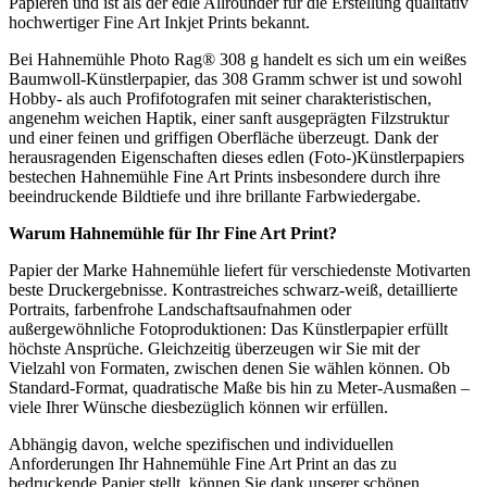
Papieren und ist als der edle Allrounder für die Erstellung qualitativ
hochwertiger Fine Art Inkjet Prints bekannt.
Bei Hahnemühle Photo Rag® 308 g handelt es sich um ein weißes
Baumwoll-Künstlerpapier, das 308 Gramm schwer ist und sowohl
Hobby- als auch Profifotografen mit seiner charakteristischen,
angenehm weichen Haptik, einer sanft ausgeprägten Filzstruktur
und einer feinen und griffigen Oberfläche überzeugt. Dank der
herausragenden Eigenschaften dieses edlen (Foto-)Künstlerpapiers
bestechen Hahnemühle Fine Art Prints insbesondere durch ihre
beeindruckende Bildtiefe und ihre brillante Farbwiedergabe.
Warum
Hahnemühle
für Ihr
Fine Art Print
?
Papier der Marke Hahnemühle liefert für verschiedenste Motivarten
beste Druckergebnisse. Kontrastreiches schwarz-weiß, detaillierte
Portraits, farbenfrohe Landschaftsaufnahmen oder
außergewöhnliche Fotoproduktionen: Das Künstlerpapier erfüllt
höchste Ansprüche. Gleichzeitig überzeugen wir Sie mit der
Vielzahl von Formaten, zwischen denen Sie wählen können. Ob
Standard-Format, quadratische Maße bis hin zu Meter-Ausmaßen –
viele Ihrer Wünsche diesbezüglich können wir erfüllen.
Abhängig davon, welche spezifischen und individuellen
Anforderungen Ihr Hahnemühle Fine Art Print an das zu
bedruckende Papier stellt, können Sie dank unserer schönen