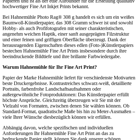
Papieren und ist als der edle Allrounder für die Erstellung qualitativ
hochwertiger Fine Art Inkjet Prints bekannt.
Bei Hahnemühle Photo Rag® 308 g handelt es sich um ein weißes
Baumwoll-Künstlerpapier, das 308 Gramm schwer ist und sowohl
Hobby- als auch Profifotografen mit seiner charakteristischen,
angenehm weichen Haptik, einer sanft ausgeprägten Filzstruktur
und einer feinen und griffigen Oberfläche überzeugt. Dank der
herausragenden Eigenschaften dieses edlen (Foto-)Künstlerpapiers
bestechen Hahnemühle Fine Art Prints insbesondere durch ihre
beeindruckende Bildtiefe und ihre brillante Farbwiedergabe.
Warum
Hahnemühle
für Ihr
Fine Art Print
?
Papier der Marke Hahnemühle liefert für verschiedenste Motivarten
beste Druckergebnisse. Kontrastreiches schwarz-weiß, detaillierte
Portraits, farbenfrohe Landschaftsaufnahmen oder
außergewöhnliche Fotoproduktionen: Das Künstlerpapier erfüllt
höchste Ansprüche. Gleichzeitig überzeugen wir Sie mit der
Vielzahl von Formaten, zwischen denen Sie wählen können. Ob
Standard-Format, quadratische Maße bis hin zu Meter-Ausmaßen –
viele Ihrer Wünsche diesbezüglich können wir erfüllen.
Abhängig davon, welche spezifischen und individuellen
Anforderungen Ihr Hahnemühle Fine Art Print an das zu
bedruckende Papier stellt, können Sie dank unserer schönen