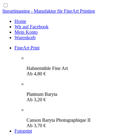
fineartimaging - Manufaktur für FineArt Printing
Home
Wir auf Facebook
Mein Konto
Warenkorb
FineArt Print
Hahnemühle Fine Art
Ab
4,80
€
Platinum Baryta
Ab
3,20
€
Canson Baryta Photographique II
Ab
3,70
€
Fotoprint