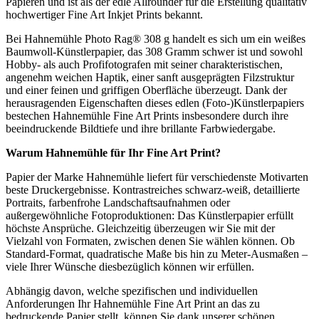
Papieren und ist als der edle Allrounder für die Erstellung qualitativ
hochwertiger Fine Art Inkjet Prints bekannt.
Bei Hahnemühle Photo Rag® 308 g handelt es sich um ein weißes
Baumwoll-Künstlerpapier, das 308 Gramm schwer ist und sowohl
Hobby- als auch Profifotografen mit seiner charakteristischen,
angenehm weichen Haptik, einer sanft ausgeprägten Filzstruktur
und einer feinen und griffigen Oberfläche überzeugt. Dank der
herausragenden Eigenschaften dieses edlen (Foto-)Künstlerpapiers
bestechen Hahnemühle Fine Art Prints insbesondere durch ihre
beeindruckende Bildtiefe und ihre brillante Farbwiedergabe.
Warum
Hahnemühle
für Ihr
Fine Art Print
?
Papier der Marke Hahnemühle liefert für verschiedenste Motivarten
beste Druckergebnisse. Kontrastreiches schwarz-weiß, detaillierte
Portraits, farbenfrohe Landschaftsaufnahmen oder
außergewöhnliche Fotoproduktionen: Das Künstlerpapier erfüllt
höchste Ansprüche. Gleichzeitig überzeugen wir Sie mit der
Vielzahl von Formaten, zwischen denen Sie wählen können. Ob
Standard-Format, quadratische Maße bis hin zu Meter-Ausmaßen –
viele Ihrer Wünsche diesbezüglich können wir erfüllen.
Abhängig davon, welche spezifischen und individuellen
Anforderungen Ihr Hahnemühle Fine Art Print an das zu
bedruckende Papier stellt, können Sie dank unserer schönen