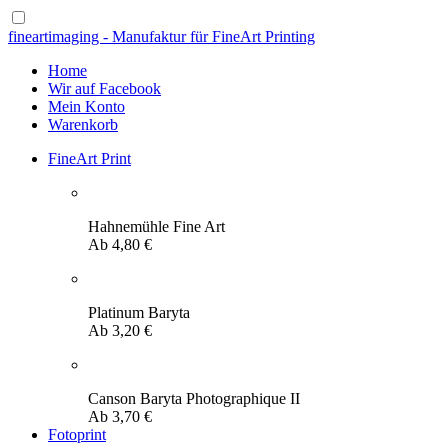
fineartimaging - Manufaktur für FineArt Printing
Home
Wir auf Facebook
Mein Konto
Warenkorb
FineArt Print
Hahnemühle Fine Art
Ab
4,80
€
Platinum Baryta
Ab
3,20
€
Canson Baryta Photographique II
Ab
3,70
€
Fotoprint