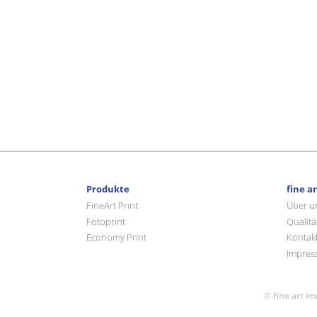
Produkte
fine a
FineArt Print
Über u
Fotoprint
Qualitä
Economy Print
Kontak
Impres
© fine art i