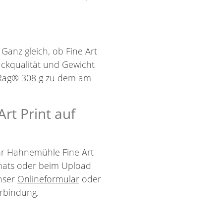
 Ganz gleich, ob Fine Art
uckqualität und Gewicht
 Rag® 308 g zu dem am
rt Print auf
Ihr Hahnemühle Fine Art
mats oder beim Upload
unser
Onlineformular
oder
rbindung.