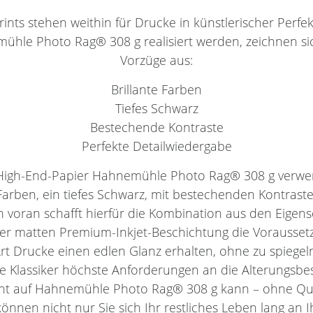
nts stehen weithin für Drucke in künstlerischer Perfekti
emühle Photo Rag® 308 g realisiert werden, zeichnen si
Vorzüge aus:
Brillante Farben
Tiefes Schwarz
Bestechende Kontraste
Perfekte Detailwiedergabe
s High-End-Papier Hahnemühle Photo Rag® 308 g verwe
 Farben, ein tiefes Schwarz, mit bestechenden Kontrast
en voran schafft hierfür die Kombination aus den Eigen
der matten Premium-Inkjet-Beschichtung die Vorausset
Art Drucke einen edlen Glanz erhalten, ohne zu spiegel
eie Klassiker höchste Anforderungen an die Alterungsbes
nt auf Hahnemühle Photo Rag® 308 g kann – ohne Qual
können nicht nur Sie sich Ihr restliches Leben lang an I