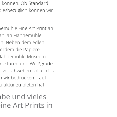
en können. Ob Standard-
diesbezüglich können wir
emühle Fine Art Print an
wahl an Hahnemühle-
len: Neben dem edlen
ßerdem die Papiere
d Hahnemühle Museum
Strukturen und Weißgrade
r vorschweben sollte, das
nn wir bedrucken – auf
faktur zu bieten hat.
abe und vieles
e Art Prints in