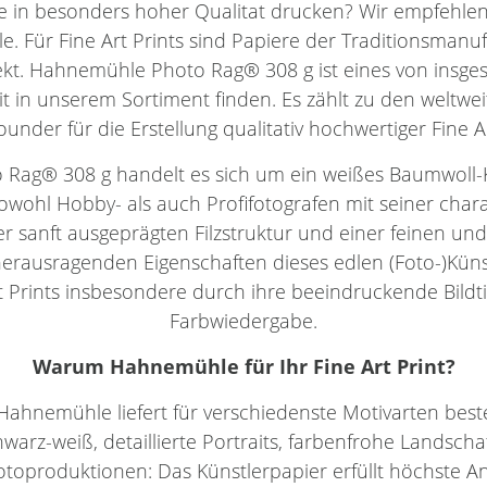
e in besonders hoher Qualitat drucken? Wir empfehle
 Für Fine Art Prints sind Papiere der Traditionsmanuf
ekt. Hahnemühle Photo Rag® 308 g ist eines von insg
it in unserem Sortiment finden. Es zählt zu den weltwe
rounder für die Erstellung qualitativ hochwertiger Fine A
Rag® 308 g handelt es sich um ein weißes Baumwoll-K
wohl Hobby- als auch Profifotografen mit seiner char
r sanft ausgeprägten Filzstruktur und einer feinen und
erausragenden Eigenschaften dieses edlen (Foto-)Kün
Prints insbesondere durch ihre beeindruckende Bildtie
Farbwiedergabe.
Warum
Hahnemühle
für Ihr
Fine Art Print
?
Hahnemühle liefert für verschiedenste Motivarten best
hwarz-weiß, detaillierte Portraits, farbenfrohe Landsc
oproduktionen: Das Künstlerpapier erfüllt höchste An