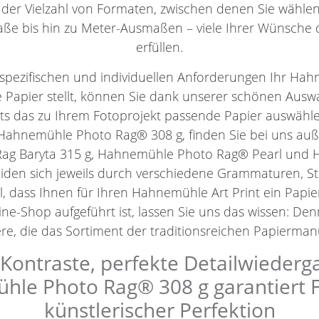
 der Vielzahl von Formaten, zwischen denen Sie wähl
ße bis hin zu Meter-Ausmaßen – viele Ihrer Wünsche 
erfüllen.
spezifischen und individuellen Anforderungen Ihr Hahn
 Papier stellt, können Sie dank unserer schönen Aus
ets das zu Ihrem Fotoprojekt passende Papier auswäh
Hahnemühle Photo Rag® 308 g, finden Sie bei uns au
ag Baryta 315 g, Hahnemühle Photo Rag® Pearl un
eiden sich jeweils durch verschiedene Grammaturen, 
l, dass Ihnen für Ihren Hahnemühle Art Print ein Papie
ne-Shop aufgeführt ist, lassen Sie uns das wissen: De
e, die das Sortiment der traditionsreichen Papiermanu
ontraste, perfekte Detailwiederg
le Photo Rag® 308 g garantiert Fin
künstlerischer Perfektion