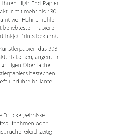
n Ihnen High-End-Papier
aktur mit mehr als 430
esamt vier Hahnemühle-
it beliebtesten Papieren
rt Inkjet Prints bekannt.
ünstlerpapier, das 308
akteristischen, angenehm
 griffigen Oberfläche
stlerpapiers bestechen
fe und ihre brillante
e Druckergebnisse.
haftsaufnahmen oder
sprüche. Gleichzeitig