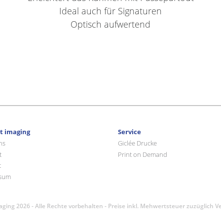
Ideal auch für Signaturen
Optisch aufwertend
rt imaging
Service
ns
Giclée Drucke
t
Print on Demand
t
sum
maging 2026 - Alle Rechte vorbehalten - Preise inkl. Mehwertsteuer zuzüglich 