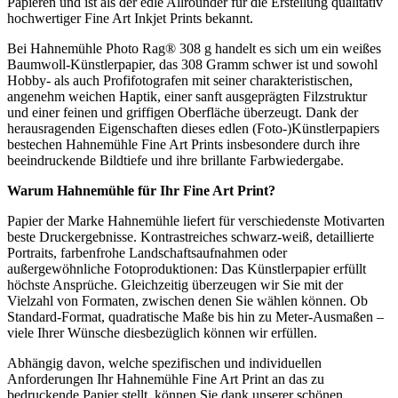
Papieren und ist als der edle Allrounder für die Erstellung qualitativ
hochwertiger Fine Art Inkjet Prints bekannt.
Bei Hahnemühle Photo Rag® 308 g handelt es sich um ein weißes
Baumwoll-Künstlerpapier, das 308 Gramm schwer ist und sowohl
Hobby- als auch Profifotografen mit seiner charakteristischen,
angenehm weichen Haptik, einer sanft ausgeprägten Filzstruktur
und einer feinen und griffigen Oberfläche überzeugt. Dank der
herausragenden Eigenschaften dieses edlen (Foto-)Künstlerpapiers
bestechen Hahnemühle Fine Art Prints insbesondere durch ihre
beeindruckende Bildtiefe und ihre brillante Farbwiedergabe.
Warum
Hahnemühle
für Ihr
Fine Art Print
?
Papier der Marke Hahnemühle liefert für verschiedenste Motivarten
beste Druckergebnisse. Kontrastreiches schwarz-weiß, detaillierte
Portraits, farbenfrohe Landschaftsaufnahmen oder
außergewöhnliche Fotoproduktionen: Das Künstlerpapier erfüllt
höchste Ansprüche. Gleichzeitig überzeugen wir Sie mit der
Vielzahl von Formaten, zwischen denen Sie wählen können. Ob
Standard-Format, quadratische Maße bis hin zu Meter-Ausmaßen –
viele Ihrer Wünsche diesbezüglich können wir erfüllen.
Abhängig davon, welche spezifischen und individuellen
Anforderungen Ihr Hahnemühle Fine Art Print an das zu
bedruckende Papier stellt, können Sie dank unserer schönen