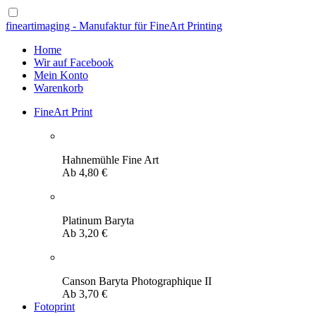
fineartimaging - Manufaktur für FineArt Printing
Home
Wir auf Facebook
Mein Konto
Warenkorb
FineArt Print
Hahnemühle Fine Art
Ab
4,80
€
Platinum Baryta
Ab
3,20
€
Canson Baryta Photographique II
Ab
3,70
€
Fotoprint