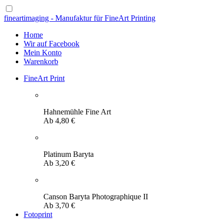
fineartimaging - Manufaktur für FineArt Printing
Home
Wir auf Facebook
Mein Konto
Warenkorb
FineArt Print
Hahnemühle Fine Art
Ab
4,80
€
Platinum Baryta
Ab
3,20
€
Canson Baryta Photographique II
Ab
3,70
€
Fotoprint