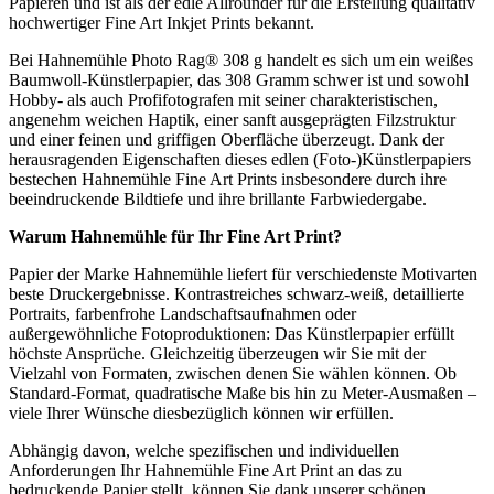
Papieren und ist als der edle Allrounder für die Erstellung qualitativ
hochwertiger Fine Art Inkjet Prints bekannt.
Bei Hahnemühle Photo Rag® 308 g handelt es sich um ein weißes
Baumwoll-Künstlerpapier, das 308 Gramm schwer ist und sowohl
Hobby- als auch Profifotografen mit seiner charakteristischen,
angenehm weichen Haptik, einer sanft ausgeprägten Filzstruktur
und einer feinen und griffigen Oberfläche überzeugt. Dank der
herausragenden Eigenschaften dieses edlen (Foto-)Künstlerpapiers
bestechen Hahnemühle Fine Art Prints insbesondere durch ihre
beeindruckende Bildtiefe und ihre brillante Farbwiedergabe.
Warum
Hahnemühle
für Ihr
Fine Art Print
?
Papier der Marke Hahnemühle liefert für verschiedenste Motivarten
beste Druckergebnisse. Kontrastreiches schwarz-weiß, detaillierte
Portraits, farbenfrohe Landschaftsaufnahmen oder
außergewöhnliche Fotoproduktionen: Das Künstlerpapier erfüllt
höchste Ansprüche. Gleichzeitig überzeugen wir Sie mit der
Vielzahl von Formaten, zwischen denen Sie wählen können. Ob
Standard-Format, quadratische Maße bis hin zu Meter-Ausmaßen –
viele Ihrer Wünsche diesbezüglich können wir erfüllen.
Abhängig davon, welche spezifischen und individuellen
Anforderungen Ihr Hahnemühle Fine Art Print an das zu
bedruckende Papier stellt, können Sie dank unserer schönen