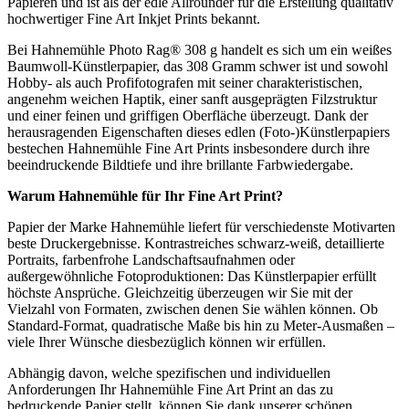
Papieren und ist als der edle Allrounder für die Erstellung qualitativ
hochwertiger Fine Art Inkjet Prints bekannt.
Bei Hahnemühle Photo Rag® 308 g handelt es sich um ein weißes
Baumwoll-Künstlerpapier, das 308 Gramm schwer ist und sowohl
Hobby- als auch Profifotografen mit seiner charakteristischen,
angenehm weichen Haptik, einer sanft ausgeprägten Filzstruktur
und einer feinen und griffigen Oberfläche überzeugt. Dank der
herausragenden Eigenschaften dieses edlen (Foto-)Künstlerpapiers
bestechen Hahnemühle Fine Art Prints insbesondere durch ihre
beeindruckende Bildtiefe und ihre brillante Farbwiedergabe.
Warum
Hahnemühle
für Ihr
Fine Art Print
?
Papier der Marke Hahnemühle liefert für verschiedenste Motivarten
beste Druckergebnisse. Kontrastreiches schwarz-weiß, detaillierte
Portraits, farbenfrohe Landschaftsaufnahmen oder
außergewöhnliche Fotoproduktionen: Das Künstlerpapier erfüllt
höchste Ansprüche. Gleichzeitig überzeugen wir Sie mit der
Vielzahl von Formaten, zwischen denen Sie wählen können. Ob
Standard-Format, quadratische Maße bis hin zu Meter-Ausmaßen –
viele Ihrer Wünsche diesbezüglich können wir erfüllen.
Abhängig davon, welche spezifischen und individuellen
Anforderungen Ihr Hahnemühle Fine Art Print an das zu
bedruckende Papier stellt, können Sie dank unserer schönen