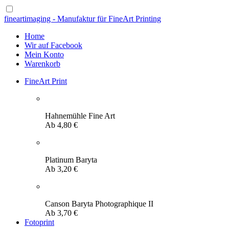
fineartimaging - Manufaktur für FineArt Printing
Home
Wir auf Facebook
Mein Konto
Warenkorb
FineArt Print
Hahnemühle Fine Art
Ab
4,80
€
Platinum Baryta
Ab
3,20
€
Canson Baryta Photographique II
Ab
3,70
€
Fotoprint