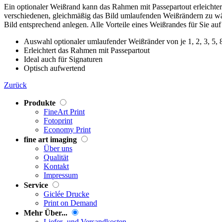
Ein optionaler Weißrand kann das Rahmen mit Passepartout erleichtern
verschiedenen, gleichmäßig das Bild umlaufenden Weißrändern zu wäh
Bild entsprechend anlegen. Alle Vorteile eines Weißrandes für Sie auf
Auswahl optionaler umlaufender Weißränder von je 1, 2, 3, 5, 
Erleichtert das Rahmen mit Passepartout
Ideal auch für Signaturen
Optisch aufwertend
Zurück
Produkte
FineArt Print
Fotoprint
Economy Print
fine art imaging
Über uns
Qualität
Kontakt
Impressum
Service
Giclée Drucke
Print on Demand
Mehr Über...
Liefer- und Versandkosten