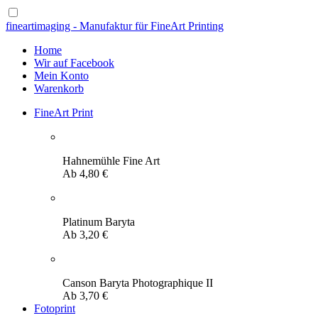
fineartimaging - Manufaktur für FineArt Printing
Home
Wir auf Facebook
Mein Konto
Warenkorb
FineArt Print
Hahnemühle Fine Art
Ab
4,80
€
Platinum Baryta
Ab
3,20
€
Canson Baryta Photographique II
Ab
3,70
€
Fotoprint