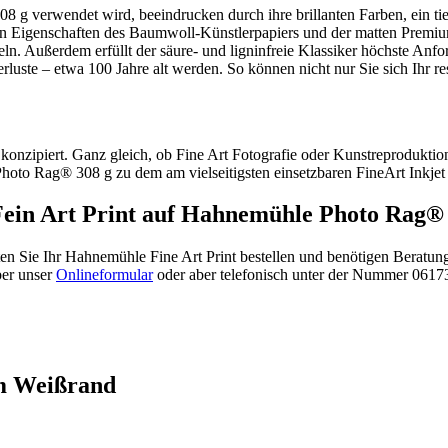
g verwendet wird, beeindrucken durch ihre brillanten Farben, ein tie
den Eigenschaften des Baumwoll-Künstlerpapiers und der matten Premi
geln. Außerdem erfüllt der säure- und ligninfreie Klassiker höchste An
ste – etwa 100 Jahre alt werden. So können nicht nur Sie sich Ihr res
 konzipiert. Ganz gleich, ob Fine Art Fotografie oder Kunstreproduktio
oto Rag® 308 g zu dem am vielseitigsten einsetzbaren FineArt Inkjet 
ein Art Print auf Hahnemühle Photo Rag® 
ten Sie Ihr Hahnemühle Fine Art Print bestellen und benötigen Beratu
ber unser
Onlineformular
oder aber telefonisch unter der Nummer 0617
em Weißrand