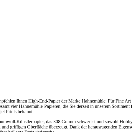
mpfehlen Ihnen High-End-Papier der Marke Hahnemühle. Für Fine Art Pr
mt vier Hahnemühle-Papieren, die Sie derzeit in unserem Sortiment fin
jet Prints bekannt.
mwoll-Künstlerpapier, das 308 Gramm schwer ist und sowohl Hobby- al
nen und griffigen Oberfläche überzeugt. Dank der herausragenden Eigen