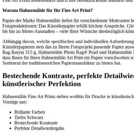
Fine Art Prints insbesondere durch ihre beeindruckende Bildtiefe und 
Warum
Hahnemühle
für Ihr
Fine Art Print
?
Papier der Marke Hahnemühle liefert für verschiedenste Motivarten b
Fotoproduktionen: Das Künstlerpapier erfüllt höchste Ansprüche. Gl
bis hin zu Meter-Ausmaßen – viele Ihrer Wünsche diesbezüglich könn
Abhängig davon, welche spezifischen und individuellen Anforderung
Künstlerpapieren stets das zu Ihrem Fotoprojekt passende Papier a
Rag Baryta 315 g, Hahnemühle Photo Rag® Pearl und Hahnemühle Mus
dass Ihnen für Ihren Hahnemühle Art Print ein Papier vorschweben so
Sortiment der traditionsreichen Papiermanufaktur zu bieten hat.
Bestechende Kontraste, perfekte Detailwi
künstlerischer Perfektion
Hahnemühle Fine Art Prints stehen weithin für Drucke in künstlerisch
Vorzüge aus:
Brillante Farben
Tiefes Schwarz
Bestechende Kontraste
Perfekte Detailwiedergabe