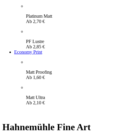
Platinum Matt
Ab
2,70
€
PF Lustre
Ab
2,85
€
Economy Print
Matt Proofing
Ab
1,60
€
Matt Ultra
Ab
2,10
€
Hahnemühle Fine Art