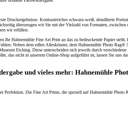
ihre brillante Farbwiedergabe.
este Druckergebnisse. Kontrastreiches schwarz-weiß, detaillierte Port
eichzeitig überzeugen wir Sie mit der Vielzahl von Formaten, zwisch
en wir erfüllen.
en Ihr Hahnemühle Fine Art Print an das zu bedruckende Papier stell
uswählen: Neben dem edlen Alleskönner, dem Hahnemühle Photo Rag® 3
eum Etching. Diese unterscheiden sich jeweils durch verschiedene G
llte, das nicht in unserem Online-Shop aufgeführt ist, lassen Sie uns
edergabe und vieles mehr: Hahnemühle Photo
er Perfektion. Die Fine Art Prints, die speziell auf Hahnemühle Photo 