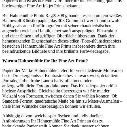
Papieren und ist als der edle Allrounder für die Erstellung qualitativ
hochwertiger Fine Art Inkjet Prints bekannt.
Bei Hahnemühle Photo Rag® 308 g handelt es sich um ein weißes
Baumwoll-Künstlerpapier, das 308 Gramm schwer ist und sowohl
Hobby- als auch Profifotografen mit seiner charakteristischen,
angenehm weichen Haptik, einer sanft ausgeprägten Filzstruktur
und einer feinen und griffigen Oberfläche überzeugt. Dank der
herausragenden Eigenschaften dieses edlen (Foto-)Künstlerpapiers
bestechen Hahnemühle Fine Art Prints insbesondere durch ihre
beeindruckende Bildtiefe und ihre brillante Farbwiedergabe.
Warum
Hahnemühle
für Ihr
Fine Art Print
?
Papier der Marke Hahnemühle liefert für verschiedenste Motivarten
beste Druckergebnisse. Kontrastreiches schwarz-weiß, detaillierte
Portraits, farbenfrohe Landschaftsaufnahmen oder
außergewöhnliche Fotoproduktionen: Das Künstlerpapier erfüllt
höchste Ansprüche. Gleichzeitig überzeugen wir Sie mit der
Vielzahl von Formaten, zwischen denen Sie wählen können. Ob
Standard-Format, quadratische Maße bis hin zu Meter-Ausmaßen –
viele Ihrer Wünsche diesbezüglich können wir erfüllen.
Abhängig davon, welche spezifischen und individuellen
Anforderungen Ihr Hahnemühle Fine Art Print an das zu
bedruckende Papier stellt, können Sie dank unserer schönen