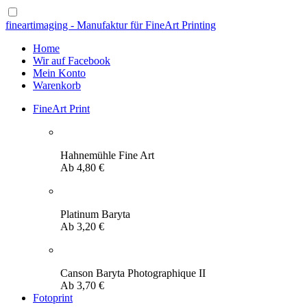
fineartimaging - Manufaktur für FineArt Printing
Home
Wir auf Facebook
Mein Konto
Warenkorb
FineArt Print
Hahnemühle Fine Art
Ab
4,80
€
Platinum Baryta
Ab
3,20
€
Canson Baryta Photographique II
Ab
3,70
€
Fotoprint