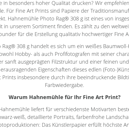
e in besonders hoher Qualitat drucken? Wir empfehle
 Für Fine Art Prints sind Papiere der Traditionsmanuf
ekt. Hahnemühle Photo Rag® 308 g ist eines von insg
it in unserem Sortiment finden. Es zählt zu den weltwe
rounder für die Erstellung qualitativ hochwertiger Fine A
Rag® 308 g handelt es sich um ein weißes Baumwoll-K
wohl Hobby- als auch Profifotografen mit seiner char
r sanft ausgeprägten Filzstruktur und einer feinen und
erausragenden Eigenschaften dieses edlen (Foto-)Kün
Prints insbesondere durch ihre beeindruckende Bildtie
Farbwiedergabe.
Warum
Hahnemühle
für Ihr
Fine Art Print
?
Hahnemühle liefert für verschiedenste Motivarten best
hwarz-weiß, detaillierte Portraits, farbenfrohe Landsc
oproduktionen: Das Künstlerpapier erfüllt höchste An