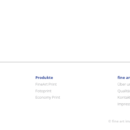
Produkte
fine a
FineArt Print
Über u
Fotoprint
Qualitä
Economy Print
Kontak
Impres
© fine art i