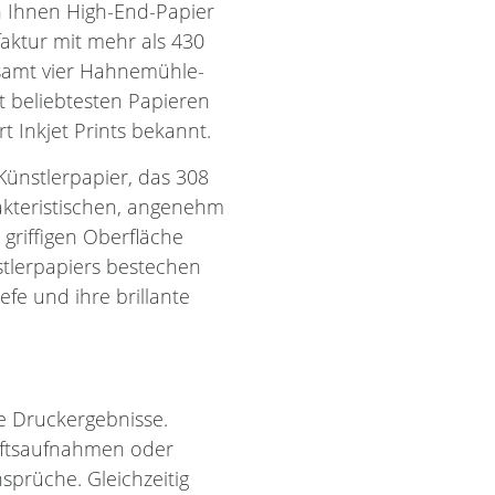
n Ihnen High-End-Papier
aktur mit mehr als 430
esamt vier Hahnemühle-
it beliebtesten Papieren
rt Inkjet Prints bekannt.
ünstlerpapier, das 308
akteristischen, angenehm
 griffigen Oberfläche
stlerpapiers bestechen
fe und ihre brillante
e Druckergebnisse.
haftsaufnahmen oder
sprüche. Gleichzeitig