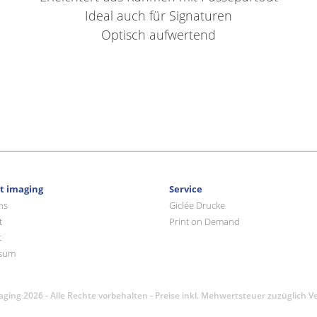
Ideal auch für Signaturen
Optisch aufwertend
rt imaging
Service
ns
Giclée Drucke
t
Print on Demand
t
sum
maging 2026 - Alle Rechte vorbehalten - Preise inkl. Mehwertsteuer zuzüglich 