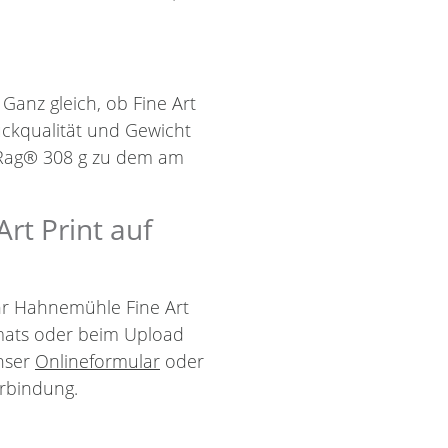
 Ganz gleich, ob Fine Art
uckqualität und Gewicht
 Rag® 308 g zu dem am
rt Print auf
Ihr Hahnemühle Fine Art
mats oder beim Upload
unser
Onlineformular
oder
rbindung.