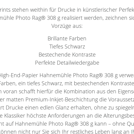
nts stehen weithin für Drucke in künstlerischer Perfekti
emühle Photo Rag® 308 g realisiert werden, zeichnen si
Vorzüge aus:
Brillante Farben
Tiefes Schwarz
Bestechende Kontraste
Perfekte Detailwiedergabe
s High-End-Papier Hahnemühle Photo Rag® 308 g verwe
 Farben, ein tiefes Schwarz, mit bestechenden Kontrast
en voran schafft hierfür die Kombination aus den Eigen
der matten Premium-Inkjet-Beschichtung die Vorausset
Art Drucke einen edlen Glanz erhalten, ohne zu spiegel
eie Klassiker höchste Anforderungen an die Alterungsbes
nt auf Hahnemühle Photo Rag® 308 g kann – ohne Qual
können nicht nur Sie sich Ihr restliches Leben lang an I