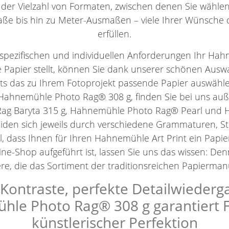
 der Vielzahl von Formaten, zwischen denen Sie wähl
ße bis hin zu Meter-Ausmaßen – viele Ihrer Wünsche 
erfüllen.
spezifischen und individuellen Anforderungen Ihr Hahn
 Papier stellt, können Sie dank unserer schönen Aus
ets das zu Ihrem Fotoprojekt passende Papier auswäh
Hahnemühle Photo Rag® 308 g, finden Sie bei uns au
ag Baryta 315 g, Hahnemühle Photo Rag® Pearl un
eiden sich jeweils durch verschiedene Grammaturen, 
l, dass Ihnen für Ihren Hahnemühle Art Print ein Papie
ne-Shop aufgeführt ist, lassen Sie uns das wissen: De
e, die das Sortiment der traditionsreichen Papiermanu
ontraste, perfekte Detailwiederg
le Photo Rag® 308 g garantiert Fin
künstlerischer Perfektion