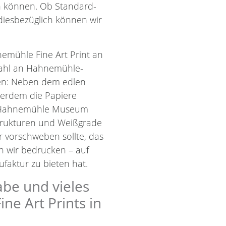
en können. Ob Standard-
diesbezüglich können wir
emühle Fine Art Print an
wahl an Hahnemühle-
len: Neben dem edlen
ßerdem die Papiere
d Hahnemühle Museum
Strukturen und Weißgrade
r vorschweben sollte, das
nn wir bedrucken – auf
faktur zu bieten hat.
abe und vieles
e Art Prints in