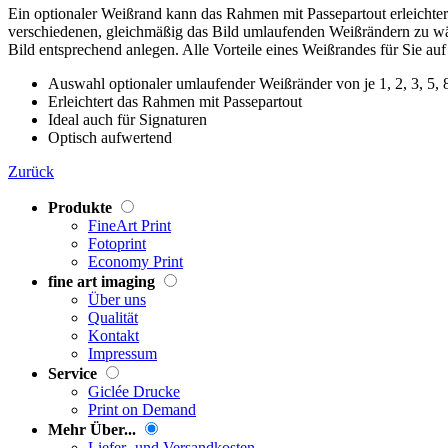
Ein optionaler Weißrand kann das Rahmen mit Passepartout erleichtern
verschiedenen, gleichmäßig das Bild umlaufenden Weißrändern zu wäh
Bild entsprechend anlegen. Alle Vorteile eines Weißrandes für Sie auf
Auswahl optionaler umlaufender Weißränder von je 1, 2, 3, 5, 
Erleichtert das Rahmen mit Passepartout
Ideal auch für Signaturen
Optisch aufwertend
Zurück
Produkte
FineArt Print
Fotoprint
Economy Print
fine art imaging
Über uns
Qualität
Kontakt
Impressum
Service
Giclée Drucke
Print on Demand
Mehr Über...
Liefer- und Versandkosten