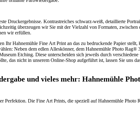
ihre brillante Farbwiedergabe.
este Druckergebnisse. Kontrastreiches schwarz-weiß, detaillierte Port
eichzeitig überzeugen wir Sie mit der Vielzahl von Formaten, zwisch
en wir erfüllen.
en Ihr Hahnemühle Fine Art Print an das zu bedruckende Papier stell
uswählen: Neben dem edlen Alleskönner, dem Hahnemühle Photo Rag® 3
eum Etching. Diese unterscheiden sich jeweils durch verschiedene G
llte, das nicht in unserem Online-Shop aufgeführt ist, lassen Sie uns
edergabe und vieles mehr: Hahnemühle Photo
er Perfektion. Die Fine Art Prints, die speziell auf Hahnemühle Photo 