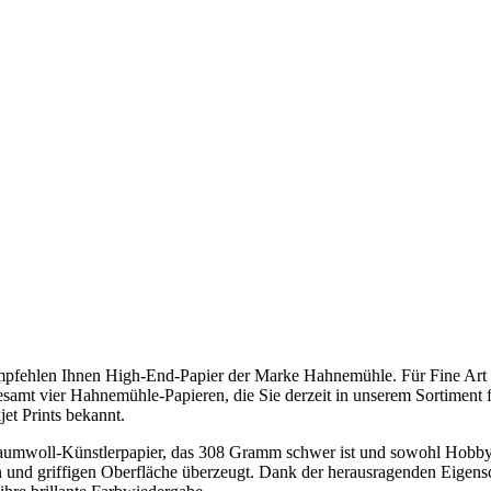
mpfehlen Ihnen High-End-Papier der Marke Hahnemühle. Für Fine Art Pr
mt vier Hahnemühle-Papieren, die Sie derzeit in unserem Sortiment fin
jet Prints bekannt.
mwoll-Künstlerpapier, das 308 Gramm schwer ist und sowohl Hobby- al
nen und griffigen Oberfläche überzeugt. Dank der herausragenden Eigen