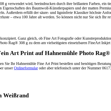
g verwendet wird, beeindrucken durch ihre brillanten Farben, ein tie
den Eigenschaften des Baumwoll-Künstlerpapiers und der matten Premi
geln. Außerdem erfüllt der säure- und ligninfreie Klassiker höchste An
ste – etwa 100 Jahre alt werden. So können nicht nur Sie sich Ihr res
 konzipiert. Ganz gleich, ob Fine Art Fotografie oder Kunstreproduktio
oto Rag® 308 g zu dem am vielseitigsten einsetzbaren FineArt Inkjet 
ein Art Print auf Hahnemühle Photo Rag® 
ten Sie Ihr Hahnemühle Fine Art Print bestellen und benötigen Beratu
ber unser
Onlineformular
oder aber telefonisch unter der Nummer 0617
em Weißrand