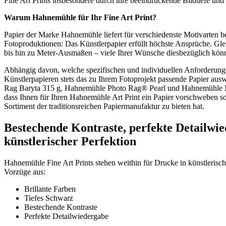
Fine Art Prints insbesondere durch ihre beeindruckende Bildtiefe und 
Warum
Hahnemühle
für Ihr
Fine Art Print
?
Papier der Marke Hahnemühle liefert für verschiedenste Motivarten b
Fotoproduktionen: Das Künstlerpapier erfüllt höchste Ansprüche. Gl
bis hin zu Meter-Ausmaßen – viele Ihrer Wünsche diesbezüglich könn
Abhängig davon, welche spezifischen und individuellen Anforderung
Künstlerpapieren stets das zu Ihrem Fotoprojekt passende Papier a
Rag Baryta 315 g, Hahnemühle Photo Rag® Pearl und Hahnemühle Mus
dass Ihnen für Ihren Hahnemühle Art Print ein Papier vorschweben so
Sortiment der traditionsreichen Papiermanufaktur zu bieten hat.
Bestechende Kontraste, perfekte Detailwi
künstlerischer Perfektion
Hahnemühle Fine Art Prints stehen weithin für Drucke in künstlerisch
Vorzüge aus:
Brillante Farben
Tiefes Schwarz
Bestechende Kontraste
Perfekte Detailwiedergabe