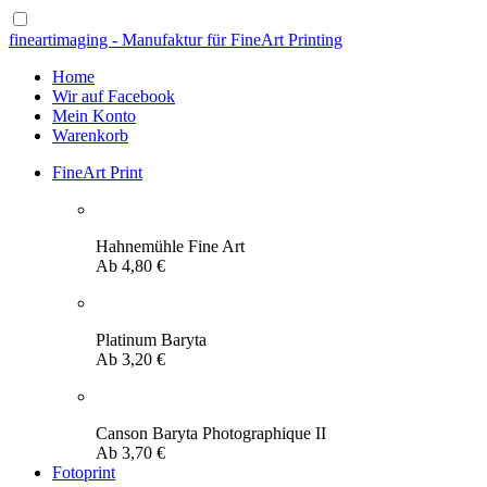
fineartimaging - Manufaktur für FineArt Printing
Home
Wir auf Facebook
Mein Konto
Warenkorb
FineArt Print
Hahnemühle Fine Art
Ab
4,80
€
Platinum Baryta
Ab
3,20
€
Canson Baryta Photographique II
Ab
3,70
€
Fotoprint