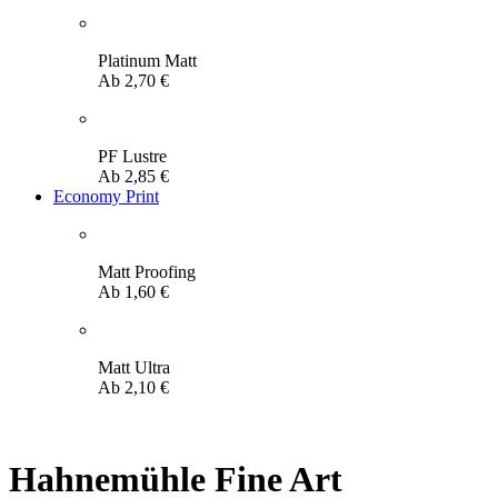
Platinum Matt
Ab
2,70
€
PF Lustre
Ab
2,85
€
Economy Print
Matt Proofing
Ab
1,60
€
Matt Ultra
Ab
2,10
€
Hahnemühle Fine Art