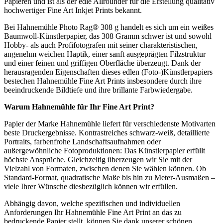
Papieren und ist als der edle Allrounder für die Erstellung qualitativ
hochwertiger Fine Art Inkjet Prints bekannt.
Bei Hahnemühle Photo Rag® 308 g handelt es sich um ein weißes
Baumwoll-Künstlerpapier, das 308 Gramm schwer ist und sowohl
Hobby- als auch Profifotografen mit seiner charakteristischen,
angenehm weichen Haptik, einer sanft ausgeprägten Filzstruktur
und einer feinen und griffigen Oberfläche überzeugt. Dank der
herausragenden Eigenschaften dieses edlen (Foto-)Künstlerpapiers
bestechen Hahnemühle Fine Art Prints insbesondere durch ihre
beeindruckende Bildtiefe und ihre brillante Farbwiedergabe.
Warum
Hahnemühle
für Ihr
Fine Art Print
?
Papier der Marke Hahnemühle liefert für verschiedenste Motivarten
beste Druckergebnisse. Kontrastreiches schwarz-weiß, detaillierte
Portraits, farbenfrohe Landschaftsaufnahmen oder
außergewöhnliche Fotoproduktionen: Das Künstlerpapier erfüllt
höchste Ansprüche. Gleichzeitig überzeugen wir Sie mit der
Vielzahl von Formaten, zwischen denen Sie wählen können. Ob
Standard-Format, quadratische Maße bis hin zu Meter-Ausmaßen –
viele Ihrer Wünsche diesbezüglich können wir erfüllen.
Abhängig davon, welche spezifischen und individuellen
Anforderungen Ihr Hahnemühle Fine Art Print an das zu
bedruckende Papier stellt, können Sie dank unserer schönen