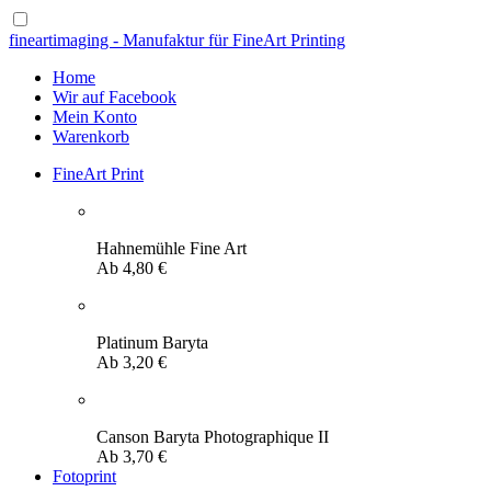
fineartimaging - Manufaktur für FineArt Printing
Home
Wir auf Facebook
Mein Konto
Warenkorb
FineArt Print
Hahnemühle Fine Art
Ab
4,80
€
Platinum Baryta
Ab
3,20
€
Canson Baryta Photographique II
Ab
3,70
€
Fotoprint