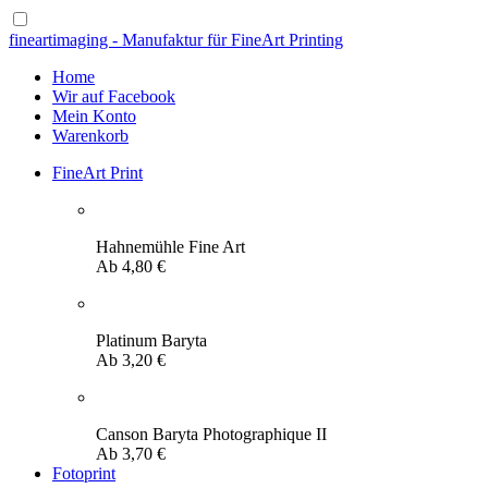
fineartimaging - Manufaktur für FineArt Printing
Home
Wir auf Facebook
Mein Konto
Warenkorb
FineArt Print
Hahnemühle Fine Art
Ab
4,80
€
Platinum Baryta
Ab
3,20
€
Canson Baryta Photographique II
Ab
3,70
€
Fotoprint