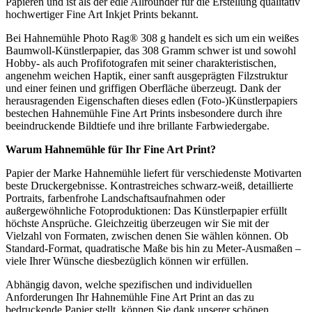
Papieren und ist als der edle Allrounder für die Erstellung qualitativ
hochwertiger Fine Art Inkjet Prints bekannt.
Bei Hahnemühle Photo Rag® 308 g handelt es sich um ein weißes
Baumwoll-Künstlerpapier, das 308 Gramm schwer ist und sowohl
Hobby- als auch Profifotografen mit seiner charakteristischen,
angenehm weichen Haptik, einer sanft ausgeprägten Filzstruktur
und einer feinen und griffigen Oberfläche überzeugt. Dank der
herausragenden Eigenschaften dieses edlen (Foto-)Künstlerpapiers
bestechen Hahnemühle Fine Art Prints insbesondere durch ihre
beeindruckende Bildtiefe und ihre brillante Farbwiedergabe.
Warum
Hahnemühle
für Ihr
Fine Art Print
?
Papier der Marke Hahnemühle liefert für verschiedenste Motivarten
beste Druckergebnisse. Kontrastreiches schwarz-weiß, detaillierte
Portraits, farbenfrohe Landschaftsaufnahmen oder
außergewöhnliche Fotoproduktionen: Das Künstlerpapier erfüllt
höchste Ansprüche. Gleichzeitig überzeugen wir Sie mit der
Vielzahl von Formaten, zwischen denen Sie wählen können. Ob
Standard-Format, quadratische Maße bis hin zu Meter-Ausmaßen –
viele Ihrer Wünsche diesbezüglich können wir erfüllen.
Abhängig davon, welche spezifischen und individuellen
Anforderungen Ihr Hahnemühle Fine Art Print an das zu
bedruckende Papier stellt, können Sie dank unserer schönen