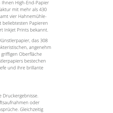
n Ihnen High-End-Papier
aktur mit mehr als 430
esamt vier Hahnemühle-
it beliebtesten Papieren
rt Inkjet Prints bekannt.
ünstlerpapier, das 308
akteristischen, angenehm
 griffigen Oberfläche
stlerpapiers bestechen
fe und ihre brillante
e Druckergebnisse.
haftsaufnahmen oder
sprüche. Gleichzeitig