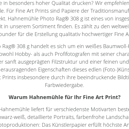
e in besonders hoher Qualitat drucken? Wir empfehle
 Für Fine Art Prints sind Papiere der Traditionsmanuf
ekt. Hahnemühle Photo Rag® 308 g ist eines von insg
it in unserem Sortiment finden. Es zählt zu den weltwe
rounder für die Erstellung qualitativ hochwertiger Fine A
Rag® 308 g handelt es sich um ein weißes Baumwoll-K
wohl Hobby- als auch Profifotografen mit seiner char
r sanft ausgeprägten Filzstruktur und einer feinen und
erausragenden Eigenschaften dieses edlen (Foto-)Kün
Prints insbesondere durch ihre beeindruckende Bildtie
Farbwiedergabe.
Warum
Hahnemühle
für Ihr
Fine Art Print
?
Hahnemühle liefert für verschiedenste Motivarten best
hwarz-weiß, detaillierte Portraits, farbenfrohe Landsc
oproduktionen: Das Künstlerpapier erfüllt höchste An