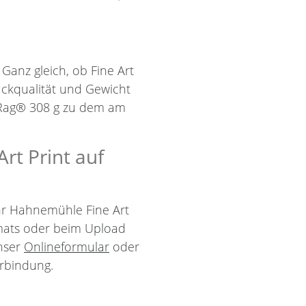
 Ganz gleich, ob Fine Art
uckqualität und Gewicht
 Rag® 308 g zu dem am
rt Print auf
Ihr Hahnemühle Fine Art
mats oder beim Upload
unser
Onlineformular
oder
rbindung.