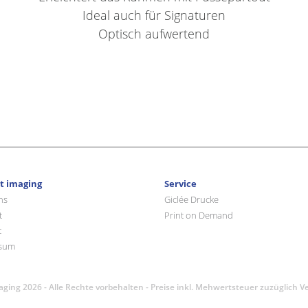
Ideal auch für Signaturen
Optisch aufwertend
rt imaging
Service
ns
Giclée Drucke
t
Print on Demand
t
sum
maging 2026 - Alle Rechte vorbehalten - Preise inkl. Mehwertsteuer zuzüglich 