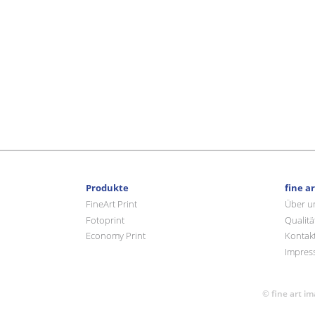
Produkte
fine a
FineArt Print
Über u
Fotoprint
Qualitä
Economy Print
Kontak
Impres
© fine art i