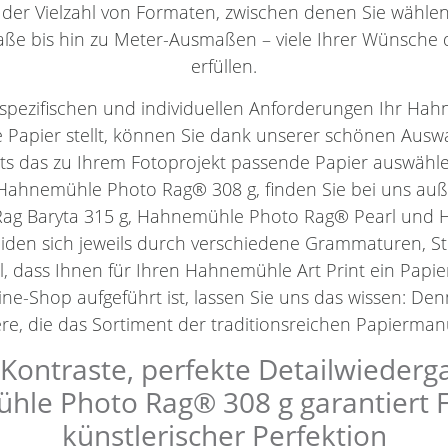
 der Vielzahl von Formaten, zwischen denen Sie wähl
ße bis hin zu Meter-Ausmaßen – viele Ihrer Wünsche 
erfüllen.
spezifischen und individuellen Anforderungen Ihr Hahn
 Papier stellt, können Sie dank unserer schönen Aus
ets das zu Ihrem Fotoprojekt passende Papier auswäh
Hahnemühle Photo Rag® 308 g, finden Sie bei uns au
ag Baryta 315 g, Hahnemühle Photo Rag® Pearl un
eiden sich jeweils durch verschiedene Grammaturen, 
l, dass Ihnen für Ihren Hahnemühle Art Print ein Papie
ne-Shop aufgeführt ist, lassen Sie uns das wissen: De
e, die das Sortiment der traditionsreichen Papiermanu
ontraste, perfekte Detailwiederg
le Photo Rag® 308 g garantiert Fin
künstlerischer Perfektion