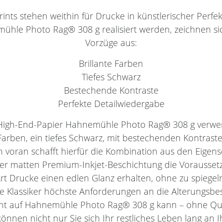
nts stehen weithin für Drucke in künstlerischer Perfekti
emühle Photo Rag® 308 g realisiert werden, zeichnen si
Vorzüge aus:
Brillante Farben
Tiefes Schwarz
Bestechende Kontraste
Perfekte Detailwiedergabe
s High-End-Papier Hahnemühle Photo Rag® 308 g verwe
 Farben, ein tiefes Schwarz, mit bestechenden Kontrast
en voran schafft hierfür die Kombination aus den Eigen
der matten Premium-Inkjet-Beschichtung die Vorausset
Art Drucke einen edlen Glanz erhalten, ohne zu spiegel
eie Klassiker höchste Anforderungen an die Alterungsbes
nt auf Hahnemühle Photo Rag® 308 g kann – ohne Qual
können nicht nur Sie sich Ihr restliches Leben lang an I