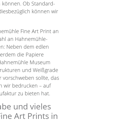
en können. Ob Standard-
diesbezüglich können wir
emühle Fine Art Print an
wahl an Hahnemühle-
len: Neben dem edlen
ßerdem die Papiere
d Hahnemühle Museum
Strukturen und Weißgrade
r vorschweben sollte, das
nn wir bedrucken – auf
faktur zu bieten hat.
abe und vieles
e Art Prints in