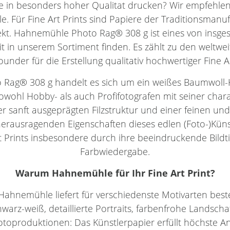
e in besonders hoher Qualitat drucken? Wir empfehle
 Für Fine Art Prints sind Papiere der Traditionsmanuf
ekt. Hahnemühle Photo Rag® 308 g ist eines von insg
it in unserem Sortiment finden. Es zählt zu den weltwe
rounder für die Erstellung qualitativ hochwertiger Fine A
Rag® 308 g handelt es sich um ein weißes Baumwoll-K
wohl Hobby- als auch Profifotografen mit seiner char
r sanft ausgeprägten Filzstruktur und einer feinen und
erausragenden Eigenschaften dieses edlen (Foto-)Kün
Prints insbesondere durch ihre beeindruckende Bildtie
Farbwiedergabe.
Warum
Hahnemühle
für Ihr
Fine Art Print
?
Hahnemühle liefert für verschiedenste Motivarten best
hwarz-weiß, detaillierte Portraits, farbenfrohe Landsc
oproduktionen: Das Künstlerpapier erfüllt höchste An