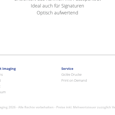
Ideal auch für Signaturen
Optisch aufwertend
rt imaging
Service
ns
Giclée Drucke
t
Print on Demand
t
sum
maging 2026 - Alle Rechte vorbehalten - Preise inkl. Mehwertsteuer zuzüglich 