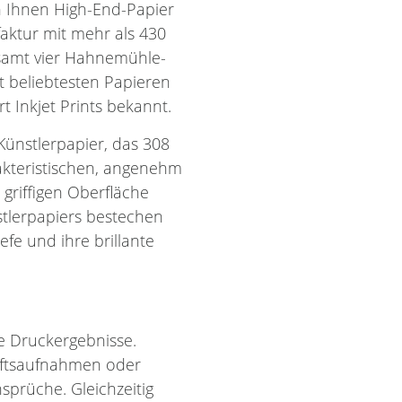
n Ihnen High-End-Papier
aktur mit mehr als 430
esamt vier Hahnemühle-
it beliebtesten Papieren
rt Inkjet Prints bekannt.
ünstlerpapier, das 308
akteristischen, angenehm
 griffigen Oberfläche
stlerpapiers bestechen
fe und ihre brillante
e Druckergebnisse.
haftsaufnahmen oder
sprüche. Gleichzeitig