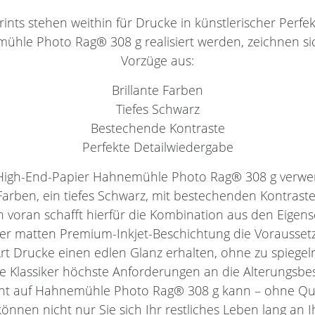
nts stehen weithin für Drucke in künstlerischer Perfekti
emühle Photo Rag® 308 g realisiert werden, zeichnen si
Vorzüge aus:
Brillante Farben
Tiefes Schwarz
Bestechende Kontraste
Perfekte Detailwiedergabe
s High-End-Papier Hahnemühle Photo Rag® 308 g verwe
 Farben, ein tiefes Schwarz, mit bestechenden Kontrast
en voran schafft hierfür die Kombination aus den Eigen
der matten Premium-Inkjet-Beschichtung die Vorausset
Art Drucke einen edlen Glanz erhalten, ohne zu spiegel
eie Klassiker höchste Anforderungen an die Alterungsbes
nt auf Hahnemühle Photo Rag® 308 g kann – ohne Qual
können nicht nur Sie sich Ihr restliches Leben lang an I