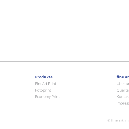
Produkte
fine a
FineArt Print
Über u
Fotoprint
Qualitä
Economy Print
Kontak
Impres
© fine art i