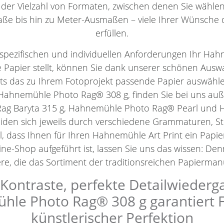
 der Vielzahl von Formaten, zwischen denen Sie wähl
ße bis hin zu Meter-Ausmaßen – viele Ihrer Wünsche 
erfüllen.
spezifischen und individuellen Anforderungen Ihr Hahn
 Papier stellt, können Sie dank unserer schönen Aus
ets das zu Ihrem Fotoprojekt passende Papier auswäh
Hahnemühle Photo Rag® 308 g, finden Sie bei uns au
ag Baryta 315 g, Hahnemühle Photo Rag® Pearl un
eiden sich jeweils durch verschiedene Grammaturen, 
l, dass Ihnen für Ihren Hahnemühle Art Print ein Papie
ne-Shop aufgeführt ist, lassen Sie uns das wissen: De
e, die das Sortiment der traditionsreichen Papiermanu
ontraste, perfekte Detailwiederg
le Photo Rag® 308 g garantiert Fin
künstlerischer Perfektion