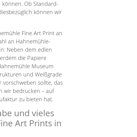
en können. Ob Standard-
diesbezüglich können wir
emühle Fine Art Print an
wahl an Hahnemühle-
len: Neben dem edlen
ßerdem die Papiere
d Hahnemühle Museum
Strukturen und Weißgrade
r vorschweben sollte, das
nn wir bedrucken – auf
faktur zu bieten hat.
abe und vieles
e Art Prints in