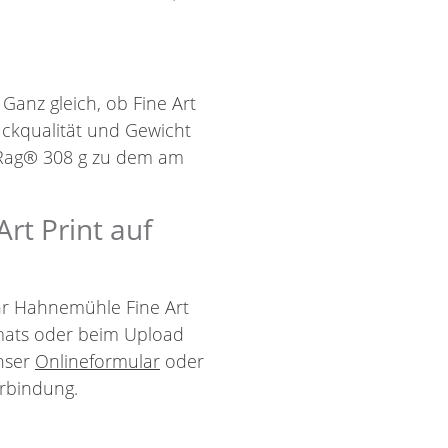
 Ganz gleich, ob Fine Art
uckqualität und Gewicht
 Rag® 308 g zu dem am
rt Print auf
Ihr Hahnemühle Fine Art
mats oder beim Upload
unser
Onlineformular
oder
rbindung.