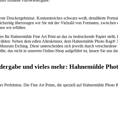
ihre brillante Farbwiedergabe.
este Druckergebnisse. Kontrastreiches schwarz-weiß, detaillierte Port
eichzeitig überzeugen wir Sie mit der Vielzahl von Formaten, zwisch
en wir erfüllen.
en Ihr Hahnemühle Fine Art Print an das zu bedruckende Papier stell
uswählen: Neben dem edlen Alleskönner, dem Hahnemühle Photo Rag® 3
eum Etching. Diese unterscheiden sich jeweils durch verschiedene G
llte, das nicht in unserem Online-Shop aufgeführt ist, lassen Sie uns
edergabe und vieles mehr: Hahnemühle Photo
er Perfektion. Die Fine Art Prints, die speziell auf Hahnemühle Photo 