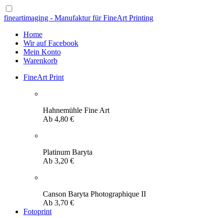
fineartimaging - Manufaktur für FineArt Printing
Home
Wir auf Facebook
Mein Konto
Warenkorb
FineArt Print
Hahnemühle Fine Art
Ab
4,80
€
Platinum Baryta
Ab
3,20
€
Canson Baryta Photographique II
Ab
3,70
€
Fotoprint