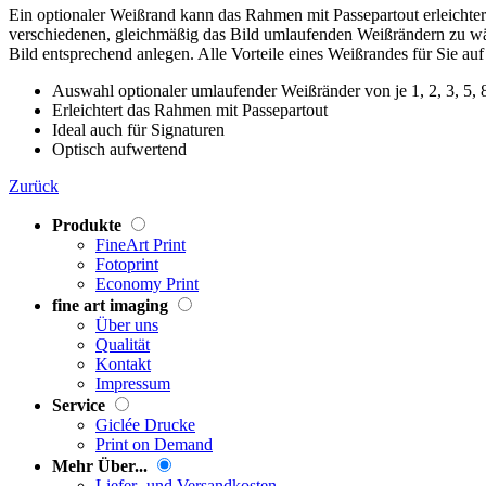
Ein optionaler Weißrand kann das Rahmen mit Passepartout erleichtern
verschiedenen, gleichmäßig das Bild umlaufenden Weißrändern zu wäh
Bild entsprechend anlegen. Alle Vorteile eines Weißrandes für Sie auf
Auswahl optionaler umlaufender Weißränder von je 1, 2, 3, 5, 
Erleichtert das Rahmen mit Passepartout
Ideal auch für Signaturen
Optisch aufwertend
Zurück
Produkte
FineArt Print
Fotoprint
Economy Print
fine art imaging
Über uns
Qualität
Kontakt
Impressum
Service
Giclée Drucke
Print on Demand
Mehr Über...
Liefer- und Versandkosten