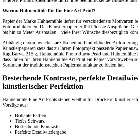
Fine Art Prints insbesondere durch ihre beeindruckende Bildtiefe und 
Warum
Hahnemühle
für Ihr
Fine Art Print
?
Papier der Marke Hahnemühle liefert für verschiedenste Motivarten b
Fotoproduktionen: Das Künstlerpapier erfüllt höchste Ansprüche. Gl
bis hin zu Meter-Ausmaßen – viele Ihrer Wünsche diesbezüglich könn
Abhängig davon, welche spezifischen und individuellen Anforderung
Künstlerpapieren stets das zu Ihrem Fotoprojekt passende Papier a
Rag Baryta 315 g, Hahnemühle Photo Rag® Pearl und Hahnemühle Mus
dass Ihnen für Ihren Hahnemühle Art Print ein Papier vorschweben so
Sortiment der traditionsreichen Papiermanufaktur zu bieten hat.
Bestechende Kontraste, perfekte Detailwi
künstlerischer Perfektion
Hahnemühle Fine Art Prints stehen weithin für Drucke in künstlerisch
Vorzüge aus:
Brillante Farben
Tiefes Schwarz
Bestechende Kontraste
Perfekte Detailwiedergabe