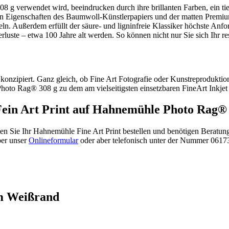
g verwendet wird, beeindrucken durch ihre brillanten Farben, ein tie
den Eigenschaften des Baumwoll-Künstlerpapiers und der matten Premi
geln. Außerdem erfüllt der säure- und ligninfreie Klassiker höchste An
ste – etwa 100 Jahre alt werden. So können nicht nur Sie sich Ihr res
 konzipiert. Ganz gleich, ob Fine Art Fotografie oder Kunstreproduktio
oto Rag® 308 g zu dem am vielseitigsten einsetzbaren FineArt Inkjet 
ein Art Print auf Hahnemühle Photo Rag® 
ten Sie Ihr Hahnemühle Fine Art Print bestellen und benötigen Beratu
ber unser
Onlineformular
oder aber telefonisch unter der Nummer 0617
em Weißrand