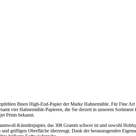
mpfehlen Ihnen High-End-Papier der Marke Hahnemühle. Für Fine Art Pr
mt vier Hahnemühle-Papieren, die Sie derzeit in unserem Sortiment fin
jet Prints bekannt.
mwoll-Künstlerpapier, das 308 Gramm schwer ist und sowohl Hobby- al
nen und griffigen Oberfläche überzeugt. Dank der herausragenden Eigen