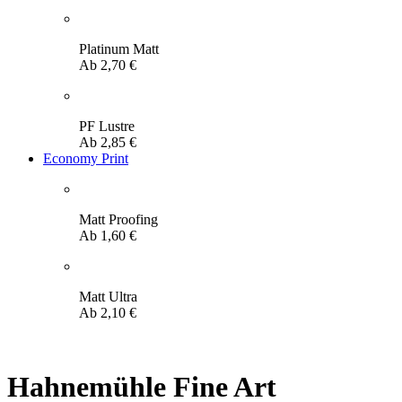
Platinum Matt
Ab
2,70
€
PF Lustre
Ab
2,85
€
Economy Print
Matt Proofing
Ab
1,60
€
Matt Ultra
Ab
2,10
€
Hahnemühle Fine Art