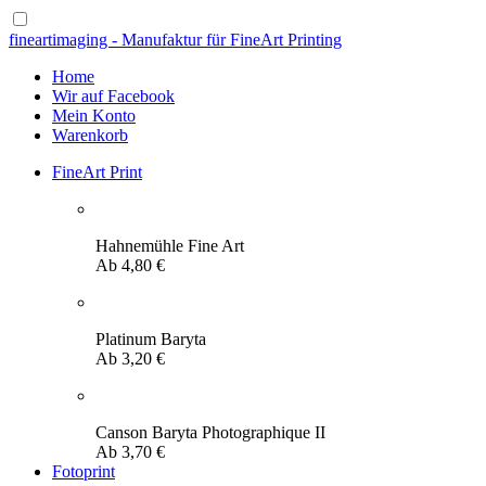
fineartimaging - Manufaktur für FineArt Printing
Home
Wir auf Facebook
Mein Konto
Warenkorb
FineArt Print
Hahnemühle Fine Art
Ab
4,80
€
Platinum Baryta
Ab
3,20
€
Canson Baryta Photographique II
Ab
3,70
€
Fotoprint