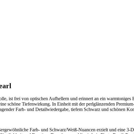
earl
ist frei von optischen Aufhellern und erinnert an ein warmtoniges Ba
ne schöne Tiefenwirkung. In Einheit mit der perlglänzenden Premium-
agender Farb- und Detailwiedergabe, tiefem Schwarz und schönen Kon
rgewöhnliche Farb- und Schwarz/Weiß-Nuancen erzielt und eine 3-Dim