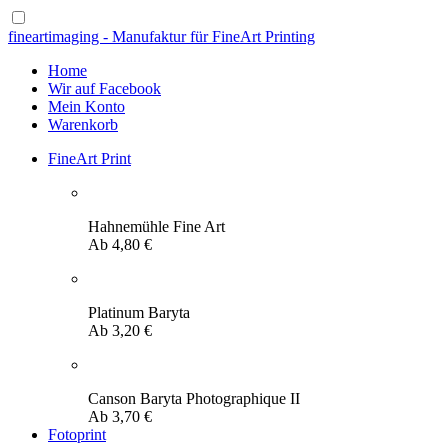
fineartimaging - Manufaktur für FineArt Printing
Home
Wir auf Facebook
Mein Konto
Warenkorb
FineArt Print
Hahnemühle Fine Art
Ab
4,80
€
Platinum Baryta
Ab
3,20
€
Canson Baryta Photographique II
Ab
3,70
€
Fotoprint