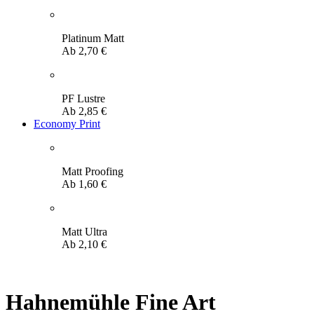
Platinum Matt
Ab
2,70
€
PF Lustre
Ab
2,85
€
Economy Print
Matt Proofing
Ab
1,60
€
Matt Ultra
Ab
2,10
€
Hahnemühle Fine Art