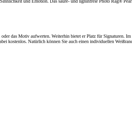
innlichkeit und Emotion. Das säure- und ligninfreie Photo Rag® Pearl
 oder das Motiv aufwerten. Weiterhin bietet er Platz für Signaturen. 
ei kostenlos. Natürlich können Sie auch einen individuellen Weißrand