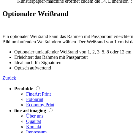
Künstlerpapier-maschine eröffnet zudem die „4. Dimension": S
Optionaler Weißrand
Ein optionaler Weißrand kann das Rahmen mit Passpartout erleichtern
Bild umlaufenden Weißrändern wählen. Der Weißrand von 1 cm ist dab
Optionaler umlaufender Weißrand von 1, 2, 3, 5, 8 oder 12 cm
Erleichtert das Rahmen mit Passpartout
Ideal auch für Signaturen
Optisch aufwertend
Zurück
Produkte
FineArt Print
Fotoprint
Economy Print
fine art imaging
Über uns
Qualität
Kontakt
Impressum