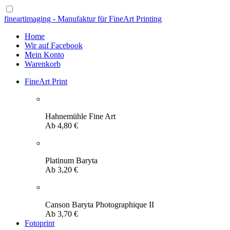
fineartimaging - Manufaktur für FineArt Printing
Home
Wir auf Facebook
Mein Konto
Warenkorb
FineArt Print
Hahnemühle Fine Art
Ab
4,80
€
Platinum Baryta
Ab
3,20
€
Canson Baryta Photographique II
Ab
3,70
€
Fotoprint