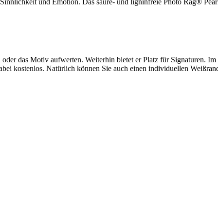
innlichkeit und Emotion. Das säure- und ligninfreie Photo Rag® Pearl
 oder das Motiv aufwerten. Weiterhin bietet er Platz für Signaturen. 
ei kostenlos. Natürlich können Sie auch einen individuellen Weißrand