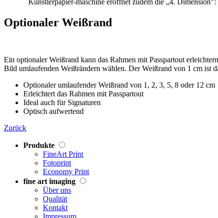
Künstlerpapier-maschine eröffnet zudem die „4. Dimension": S
Optionaler Weißrand
Ein optionaler Weißrand kann das Rahmen mit Passpartout erleichtern
Bild umlaufenden Weißrändern wählen. Der Weißrand von 1 cm ist dab
Optionaler umlaufender Weißrand von 1, 2, 3, 5, 8 oder 12 cm
Erleichtert das Rahmen mit Passpartout
Ideal auch für Signaturen
Optisch aufwertend
Zurück
Produkte
FineArt Print
Fotoprint
Economy Print
fine art imaging
Über uns
Qualität
Kontakt
Impressum