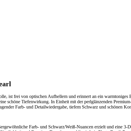
earl
ist frei von optischen Aufhellern und erinnert an ein warmtoniges Ba
ne schöne Tiefenwirkung. In Einheit mit der perlglänzenden Premium-
agender Farb- und Detailwiedergabe, tiefem Schwarz und schönen Kon
rgewöhnliche Farb- und Schwarz/Weiß-Nuancen erzielt und eine 3-Dim