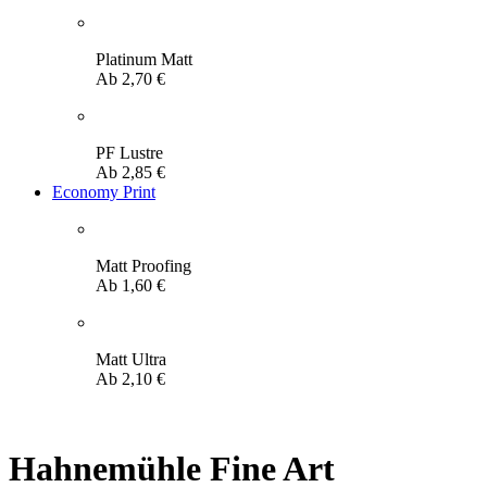
Platinum Matt
Ab
2,70
€
PF Lustre
Ab
2,85
€
Economy Print
Matt Proofing
Ab
1,60
€
Matt Ultra
Ab
2,10
€
Hahnemühle Fine Art